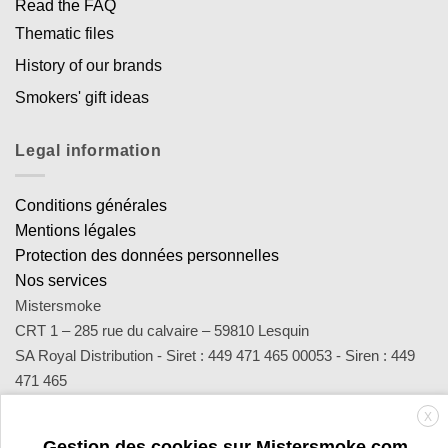
Read the FAQ
Thematic files
History of our brands
Smokers' gift ideas
Legal information
Conditions générales
Mentions légales
Protection des données personnelles
Nos services
Mistersmoke
CRT 1 – 285 rue du calvaire – 59810 Lesquin
SA Royal Distribution - Siret : 449 471 465 00053 - Siren : 449
471 465
Contact : notre équipe d’experts est joignable par email
X
sav@mistersmoke.com ou par téléphone au 03 20 90 56 55 du
Gestion des cookies sur Mistersmoke.com