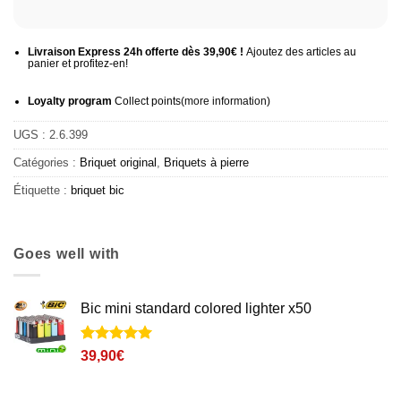
Livraison Express 24h offerte dès 39,90€ !
Ajoutez des articles au
panier et profitez-en!
Loyalty program
Collect points
(more information
)
UGS :
2.6.399
Catégories :
Briquet original
,
Briquets à pierre
Étiquette :
briquet bic
Goes well with
Bic mini standard colored lighter x50
Noté
5
5
sur
39,90
€
5 basé sur
notations
client