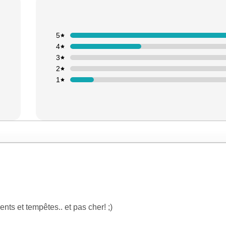
5
4
3
2
1
ents et tempêtes.. et pas cher! ;)