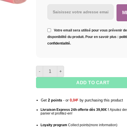
M
Votre email sera utilisé pour vous prévenir de
disponibilité du produit. Pour en savoir plus :
poli
confidentialité
.
quantity of Atomic torch lighter
ADD TO CART
Get
2
points
- or
0,04
€
by purchasing this product
Livraison Express 24h offerte dès 39,90€ !
Ajoutez des
panier et profitez-en!
Loyalty program
Collect points
(more information
)