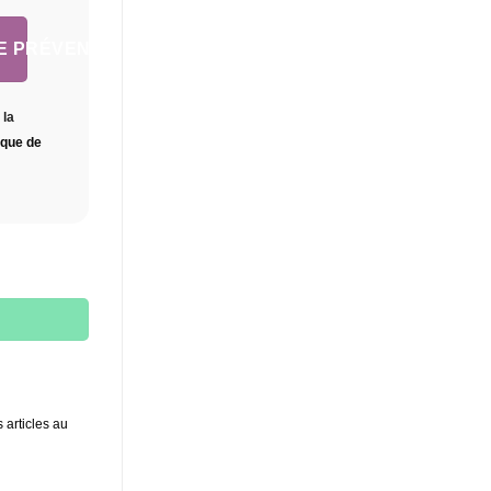
E PRÉVENIR
 la
tique de
 articles au