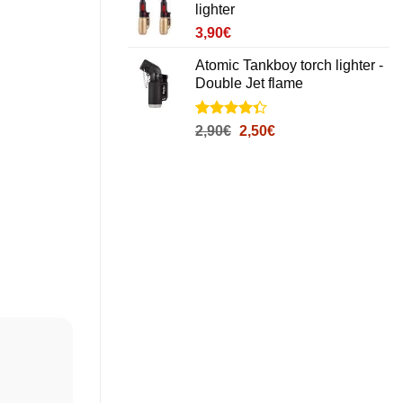
lighter
3,90
€
Atomic Tankboy torch lighter -
Double Jet flame
Noté
11
4.3
Le
Le
2,90
€
2,50
€
sur 5
prix
prix
basé sur
initial
actuel
notations
client
était :
est :
2,90€.
2,50€.