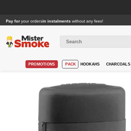
Passer
Pay for
your orders
in instalments
without any fees!
au
contenu
Search
for
:
PROMOTIONS
PACK
HOOKAHS
CHARCOALS