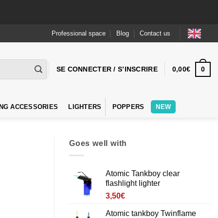
Professional space
Blog
Contact us
0
SE CONNECTER / S’INSCRIRE
0,00
€
NG ACCESSORIES
LIGHTERS
POPPERS
NEW
Goes well with
Atomic Tankboy clear
flashlight lighter
3,50
€
Atomic tankboy Twinflame