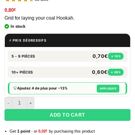
0,80
€
Grid for laying your coal Hookah.
In stock
⚡ PRIX DÉGRESSIFS
0,70€
5 - 9 PIÈCES
↓ 13%
0,60€
10+ PIÈCES
↓ 25%
💡
Ajoutez 4 de plus pour −13%
APPLIQUER
quantity of Coal Grate
ADD TO CART
Get
1
point
- or
0,02
€
by purchasing this product