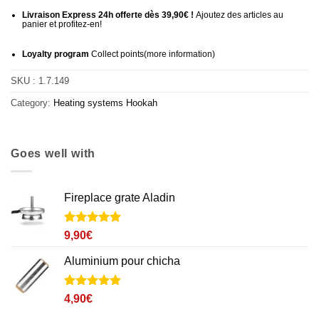
Livraison Express 24h offerte dès 39,90€ !
Ajoutez des articles au
panier et profitez-en!
Loyalty program
Collect points
(more information
)
SKU :
1.7.149
Category:
Heating systems
Hookah
Goes well with
Fireplace grate Aladin
Noté
1
5
sur
9,90
€
5 basé sur
notation
Aluminium pour chicha
client
Noté
13
4.9
4,90
€
sur 5 basé