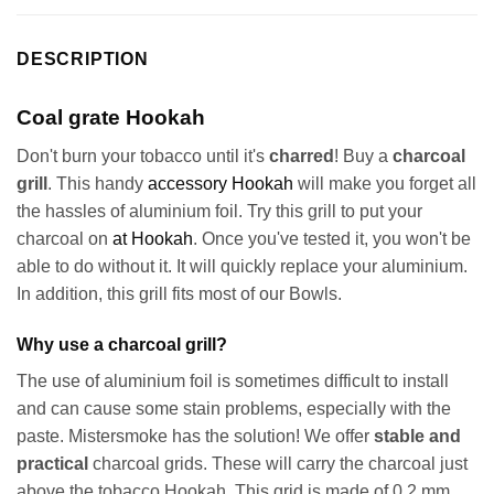
DESCRIPTION
Coal grate Hookah
Don't burn your tobacco until it's
charred
!
Buy a
charcoal
grill
.
This handy
accessory Hookah
will make you forget all
the hassles of aluminium foil. Try this grill to put your
charcoal on
at Hookah
. Once you've tested it, you won't be
able to do without it. It will quickly replace your aluminium.
In addition, this grill fits most of our Bowls.
Why use a charcoal grill?
The use of aluminium foil is sometimes difficult to install
and can cause some stain problems, especially with the
paste. Mistersmoke has the solution! We offer
stable and
practical
charcoal grids. These will carry the charcoal just
above the tobacco Hookah. This grid is made of 0.2 mm