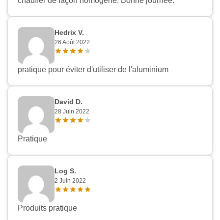
chauffer de façon homogène. Bonne journée.
Hedrix V.
26 Août 2022
pratique pour éviter d'utiliser de l'aluminium
David D.
28 Juin 2022
Pratique
Log S.
Appliquer les filtres
2 Juin 2022
Produits pratique