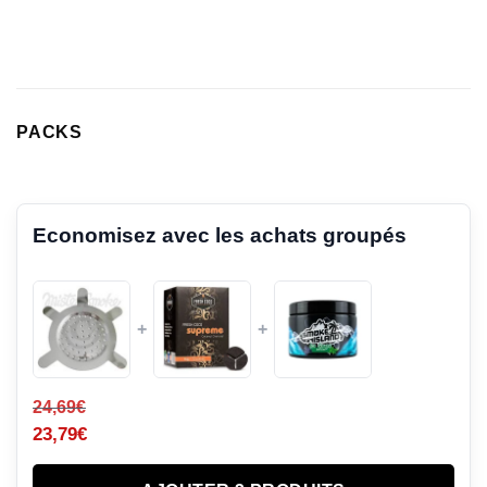
sur
notations
client
PACKS
Economisez avec les achats groupés
+
+
24,69
€
23,79
€