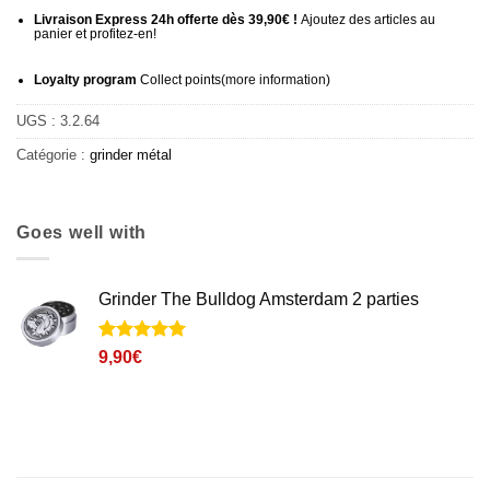
Livraison Express 24h offerte dès 39,90€ !
Ajoutez des articles au
panier et profitez-en!
Loyalty program
Collect points
(more information
)
UGS :
3.2.64
Catégorie :
grinder métal
Goes well with
Grinder The Bulldog Amsterdam 2 parties
Noté
1
5
sur
9,90
€
5 basé sur
notation
client