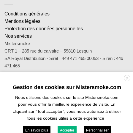
Conditions générales
Mentions légales
Protection des données personnelles
Nos services
Mistersmoke
CRT 1 – 285 rue du calvaire – 59810 Lesquin
SA Royal Distribution - Siret : 449 471 465 00053 - Siren : 449
471 465
Contact : notre équipe d’experts est joignable par email
X
sav@mistersmoke.com ou par téléphone au 03 20 90 56 55 du
Gestion des cookies sur Mistersmoke.com
lundi au vendredi de 9h à 17h.
Nous utilisons des cookies sur le site Mistersmoke.com
pour vous offrir la meilleure expérience de visite. En
Credit
MasterCard
Apple
Bank
Visa
Visa
Maes
cliquant sur "Tout accepter", vous nous autorisez à utiliser
Card
Pay
Transfer
Electron
tous les cookies utiles à cette expérience !
PROFESSIONAL SPACE
ARE YOU A TOBACCONIST?
En savoir plus
Accepter
Personnaliser