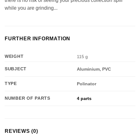
there is no risk of seeing your precious collection spill
while you are grinding...
FURTHER INFORMATION
WEIGHT
115 g
SUBJECT
Aluminium, PVC
TYPE
Polinator
NUMBER OF PARTS
4 parts
REVIEWS (0)