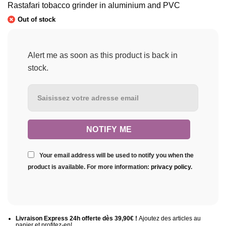
Rastafari tobacco grinder in aluminium and PVC
initial
actuel
était :
est :
Out of stock
12,90€.
6,90€.
Alert me as soon as this product is back in
stock.
Your email address will be used to notify you when the
product is available. For more information:
privacy policy
.
Livraison Express 24h offerte dès 39,90€ !
Ajoutez des articles au
panier et profitez-en!