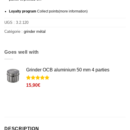
Loyalty program
Collect points
(more information
)
UGS :
3.2.120
Catégorie :
grinder métal
Goes well with
Grinder OCB aluminium 50 mm 4 parties
Noté
2
5
sur
15,90
€
5 basé sur
notations
client
DESCRIPTION