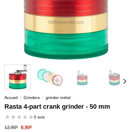
Accueil
/
Grinders
/
grinder métal
Rasta 4-part crank grinder - 50 mm
0 avis
Le
Le
12,90
€
6,90
€
prix
prix