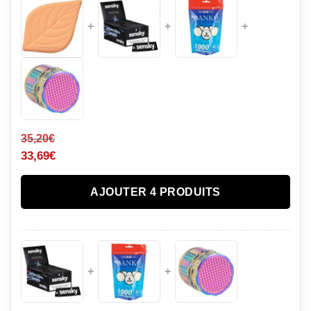
+
+
+
35,20
€
33,69
€
AJOUTER 4 PRODUITS
+
+