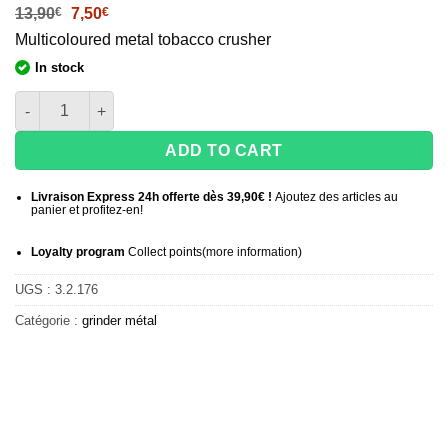
Le
Le
13,90
€
7,50
€
prix
prix
Multicoloured metal tobacco crusher
initial
actuel
était :
est :
In stock
13,90€.
7,50€.
Rainbow Diamond Metal Grinder 51 mm - 4 parts
ADD TO CART
Livraison Express 24h offerte dès 39,90€ !
Ajoutez des articles au
panier et profitez-en!
Loyalty program
Collect points
(more information
)
UGS :
3.2.176
Catégorie :
grinder métal