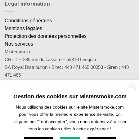
Legal information
Conditions générales
Mentions légales
Protection des données personnelles
Nos services
Mistersmoke
CRT 1 – 285 rue du calvaire – 59810 Lesquin
SA Royal Distribution - Siret : 449 471 465 00053 - Siren : 449
471 465
Contact : notre équipe d’experts est joignable par email
X
sav@mistersmoke.com ou par téléphone au 03 20 90 56 55 du
Gestion des cookies sur Mistersmoke.com
lundi au vendredi de 9h à 17h.
Nous utilisons des cookies sur le site Mistersmoke.com
pour vous offrir la meilleure expérience de visite. En
Credit
MasterCard
Apple
Bank
Visa
Visa
Maes
cliquant sur "Tout accepter", vous nous autorisez à utiliser
Card
Pay
Transfer
Electron
tous les cookies utiles à cette expérience !
PROFESSIONAL SPACE
ARE YOU A TOBACCONIST?