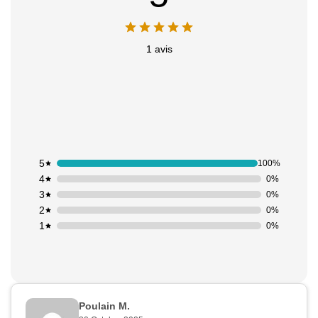
1 avis
5
100%
4
0%
3
0%
2
0%
1
0%
Poulain M.