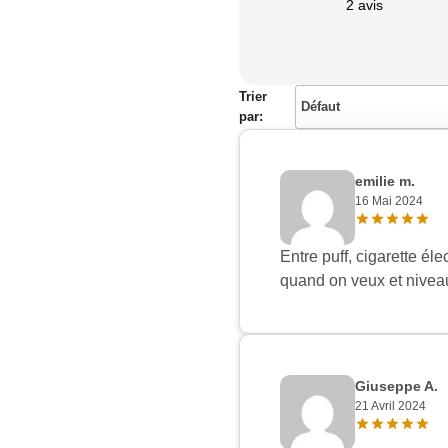
2 avis
Trier
Défaut
par:
emilie m.
16 Mai 2024
Entre puff, cigarette él
quand on veux et niveau
Giuseppe A.
21 Avril 2024