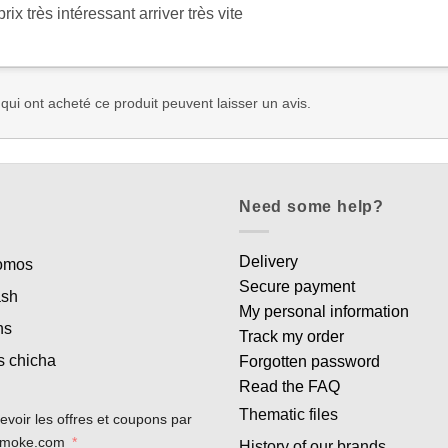
rix très intéressant arriver très vite
 qui ont acheté ce produit peuvent laisser un avis.
Need some help?
Delivery
romos
Secure payment
ash
My personal information
ns
Track my order
s chicha
Forgotten password
Read the FAQ
Thematic files
evoir les offres et coupons par
rsmoke.com
History of our brands