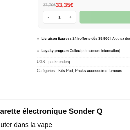
33,35€
37,70€
quantité de Pack complet cigarette électro
Livraison Express 24h offerte dès 39,90€ !
Ajoutez des
Loyalty program
Collect points
(more information
)
UGS :
packsonderq
Catégories :
Kits Pod
,
Packs accessoires fumeurs
arette électronique Sonder Q
buter dans la vape