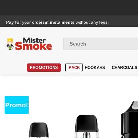
Passer
Pay for
your orders
in instalments
without any fees!
au
contenu
Search
for
:
PROMOTIONS
PACK
HOOKAHS
CHARCOALS
Promo!