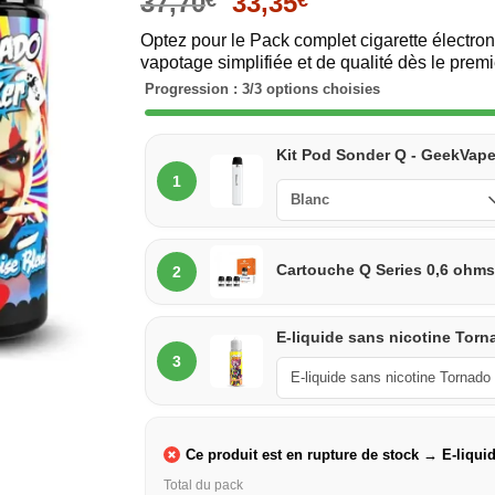
37,70
33,35
Optez pour le Pack complet cigarette électro
vapotage simplifiée et de qualité dès le premie
Progression : 3/3 options choisies
Pod
Kit Pod Sonder Q - GeekVap
Sonder
1
Q
Lot
Cartouche Q Series 0,6 ohms
2
de
cartouches
E-
E-liquide sans nicotine Torna
3
liquide
au
choix
Ce produit est en rupture de stock → E-liqui
Total du pack