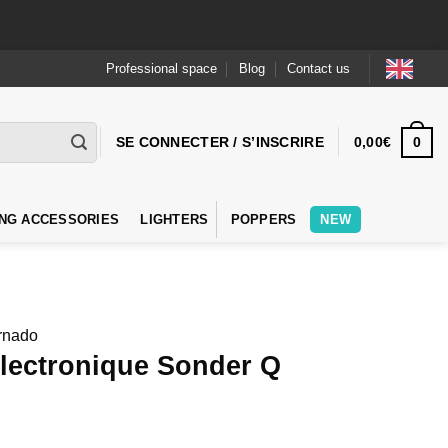
Professional space
Blog
Contact us
0
SE CONNECTER / S’INSCRIRE
0,00
€
NG ACCESSORIES
LIGHTERS
POPPERS
NEW
rnado
électronique Sonder Q