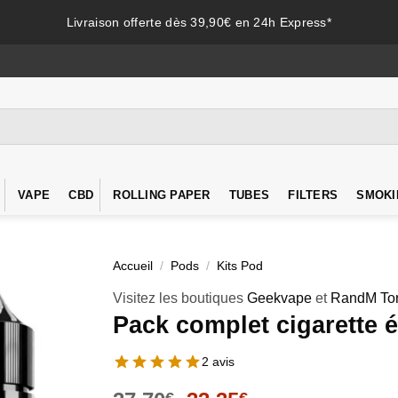
Livraison offerte dès 39,90€ en 24h Express*
VAPE
CBD
ROLLING PAPER
TUBES
FILTERS
SMOKI
Accueil
/
Pods
/
Kits Pod
Visitez les boutiques
Geekvape
et
RandM To
Pack complet cigarette 
2 avis
€
€