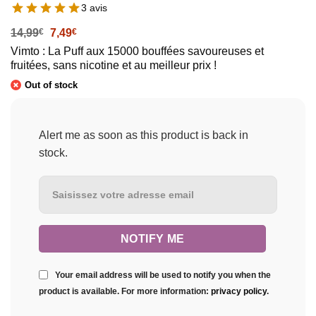
3 avis
Le
Le
14,99
€
7,49
€
prix
prix
Vimto : La Puff aux 15000 bouffées savoureuses et
initial
actuel
fruitées, sans nicotine et au meilleur prix !
était :
est :
14,99€.
7,49€.
Out of stock
Alert me as soon as this product is back in
stock.
Your email address will be used to notify you when the
product is available. For more information:
privacy policy
.