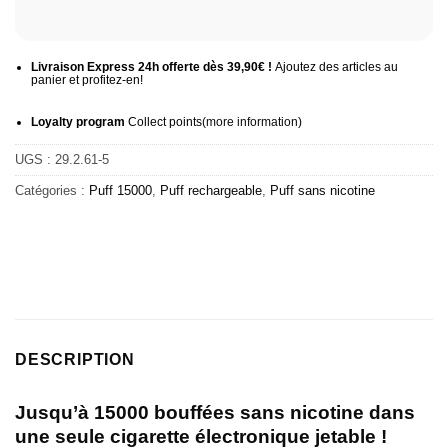
Livraison Express 24h offerte dès 39,90€ !
Ajoutez des articles au
panier et profitez-en!
Loyalty program
Collect points
(more information
)
UGS :
29.2.61-5
Catégories :
Puff 15000
,
Puff rechargeable
,
Puff sans nicotine
DESCRIPTION
Jusqu’à 15000 bouffées sans nicotine dans
une seule cigarette électronique jetable !