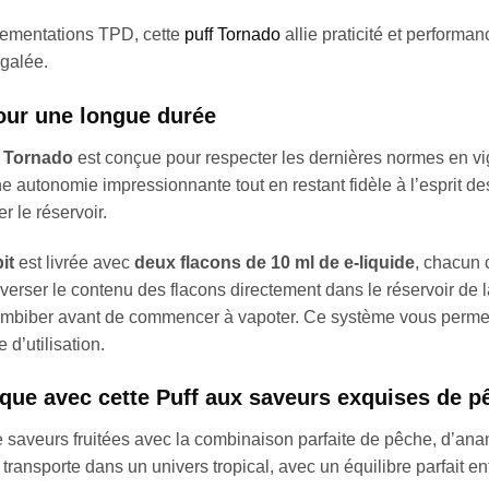
ementations TPD, cette
puff Tornado
allie praticité et performa
égalée.
our une longue durée
f Tornado
est conçue pour respecter les dernières normes en vigu
 une autonomie impressionnante tout en restant fidèle à l’esprit d
r le réservoir.
it
est livrée avec
deux flacons de 10 ml de e-liquide
, chacun 
 de verser le contenu des flacons directement dans le réservoir de 
imbiber avant de commencer à vapoter. Ce système vous permet d
d’utilisation.
ique avec cette Puff aux saveurs exquises de 
e saveurs fruitées avec la combinaison parfaite de pêche, d’an
ansporte dans un univers tropical, avec un équilibre parfait ent