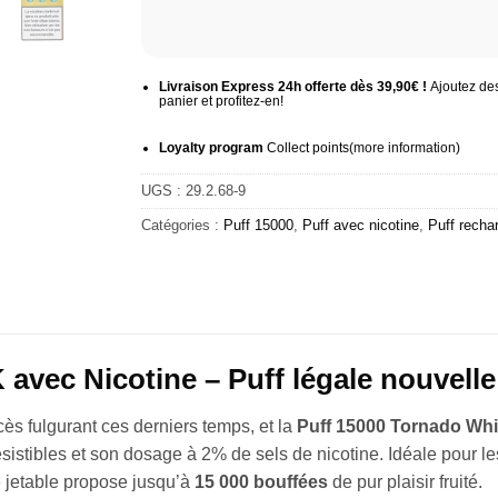
Livraison Express 24h offerte dès 39,90€ !
Ajoutez des
panier et profitez-en!
Loyalty program
Collect points
(more information
)
UGS :
29.2.68-9
Catégories :
Puff 15000
,
Puff avec nicotine
,
Puff recha
 avec Nicotine – Puff légale nouvelle
s fulgurant ces derniers temps, et la
Puff 15000 Tornado Whi
ésistibles et son dosage à 2% de sels de nicotine. Idéale pour 
te jetable propose jusqu’à
15 000 bouffées
de pur plaisir fruité.