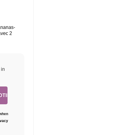
ananas-
avec 2
 in
 when
ivacy