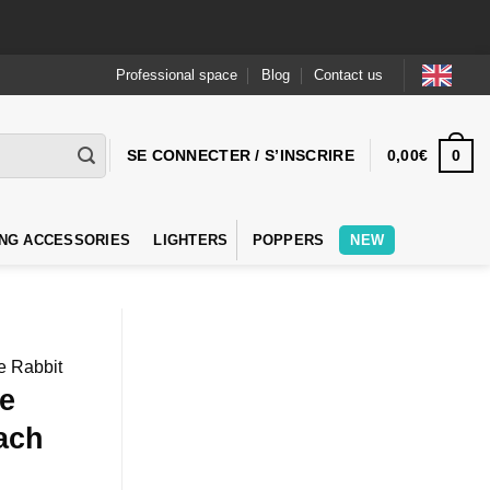
Professional space
Blog
Contact us
0
SE CONNECTER / S’INSCRIRE
0,00
€
NG ACCESSORIES
LIGHTERS
POPPERS
NEW
e Rabbit
te
ach