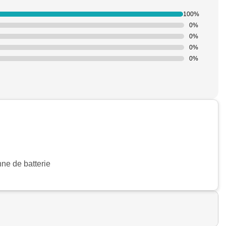
100%
0%
0%
0%
0%
nne de batterie