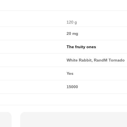
120 g
20 mg
The fruity ones
White Rabbit, RandM Tornado
Yes
15000