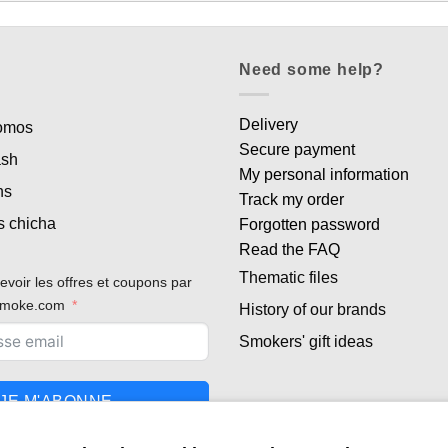
Need some help?
Delivery
romos
Secure payment
ash
My personal information
ns
Track my order
s chicha
Forgotten password
Read the FAQ
Thematic files
evoir les offres et coupons par
rsmoke.com
History of our brands
Smokers' gift ideas
JE M'ABONNE