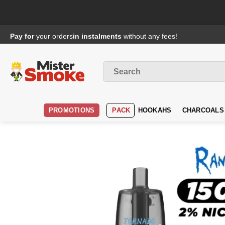
Passer
Pay for
your orders
in instalments
without any fees!
au
contenu
Search
for
:
PROMOTIONS
PACK
HOOKAHS
CHARCOALS