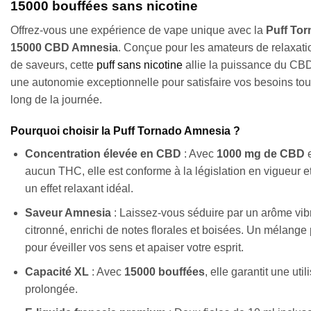
15000 bouffées sans nicotine
Offrez-vous une expérience de vape unique avec la
Puff To
15000 CBD Amnesia
. Conçue pour les amateurs de relaxati
de saveurs, cette
puff sans nicotine
allie la puissance du CBD
une autonomie exceptionnelle pour satisfaire vos besoins tou
long de la journée.
Pourquoi choisir la Puff Tornado Amnesia ?
Concentration élevée en CBD
: Avec
1000 mg de CBD
e
aucun THC, elle est conforme à la législation en vigueur et
un effet relaxant idéal.
Saveur Amnesia
: Laissez-vous séduire par un arôme vibr
citronné, enrichi de notes florales et boisées. Un mélange 
pour éveiller vos sens et apaiser votre esprit.
Capacité XL
: Avec
15000 bouffées
, elle garantit une util
prolongée.