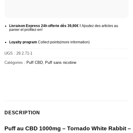
Livraison Express 24h offerte dès 39,90€ !
Ajoutez des articles au
panier et profitez-en!
Loyalty program
Collect points
(more information
)
UGS :
29.2.71-1
Catégories :
Puff CBD
,
Puff sans nicotine
DESCRIPTION
Puff au CBD 1000mg – Tornado White Rabbit –