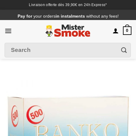
Livraison offerte dès 39,90€ en 24h Express*
Passer
Pay for
your orders
in instalments
without any fees!
au
contenu
0
Search
Filter
for
: