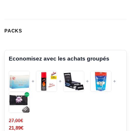
notations
client
PACKS
Economisez avec les achats groupés
+
+
+
+
27,00
€
21,89
€