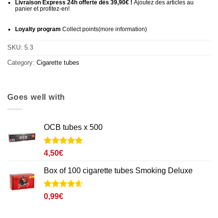
Livraison Express 24h offerte dès 39,90€ !
Ajoutez des articles au
panier et profitez-en!
Loyalty program
Collect points
(more information
)
SKU:
5.3
Category:
Cigarette tubes
Goes well with
OCB tubes x 500
Noté
19
4.9
4,50
€
sur 5 basé
sur
Box of 100 cigarette tubes Smoking Deluxe
notations
client
Noté
12
4.6
0,99
€
sur 5 basé
sur