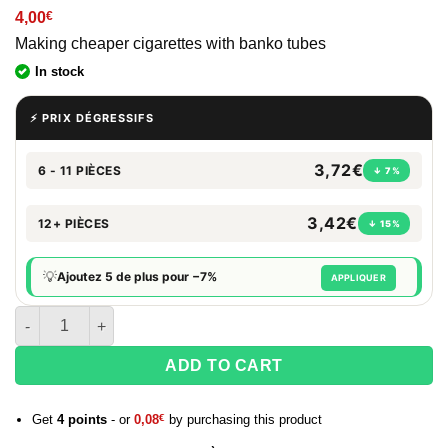
4,00
€
Making cheaper cigarettes with banko tubes
In stock
⚡ PRIX DÉGRESSIFS
3,72€
6 - 11 PIÈCES
↓ 7%
3,42€
12+ PIÈCES
↓ 15%
💡
Ajoutez 5 de plus pour −7%
APPLIQUER
Quantity of Banko Cigarette Tube x 500
ADD TO CART
Get
4
points
- or
0,08
€
by purchasing this product