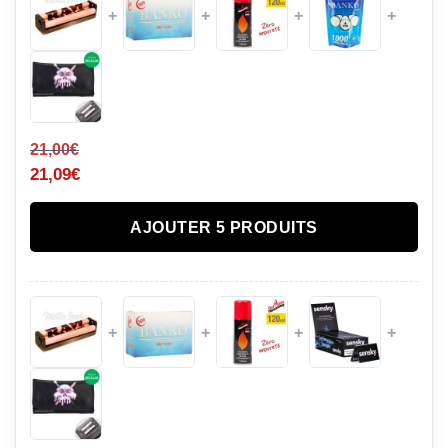
+
+
+
+
21,00
€
21,09
€
AJOUTER 5 PRODUITS
+
+
+
+