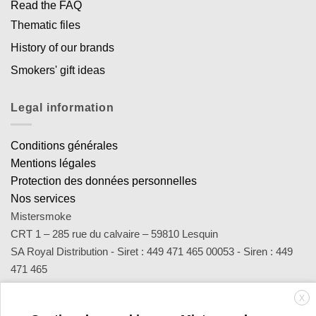
Read the FAQ
Thematic files
History of our brands
Smokers' gift ideas
Legal information
Conditions générales
Mentions légales
Protection des données personnelles
Nos services
Mistersmoke
CRT 1 – 285 rue du calvaire – 59810 Lesquin
SA Royal Distribution - Siret : 449 471 465 00053 - Siren : 449
471 465
Contact : notre équipe d’experts est joignable par email
X
sav@mistersmoke.com ou par téléphone au 03 20 90 56 55 du