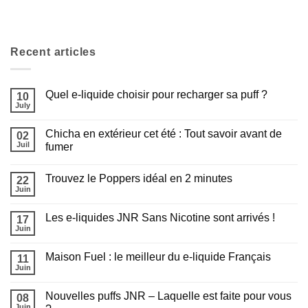
Recent articles
Quel e-liquide choisir pour recharger sa puff ?
10
July
Aucun
commentaire
sur
Chicha en extérieur cet été : Tout savoir avant de
02
Quel
e-
Juil
fumer
liquide
Aucun
choisir
commentaire
pour
Trouvez le Poppers idéal en 2 minutes
sur
22
recharger
Chicha
sa
Juin
Aucun
en
puff
commentaire
extérieur
?
sur
cet
Les e-liquides JNR Sans Nicotine sont arrivés !
17
Trouvez
été
le
Juin
:
Aucun
Poppers
Tout
commentaire
idéal
sur
savoir
en
Maison Fuel : le meilleur du e-liquide Français
11
Les
avant
2
e-
Juin
de
Aucun
minutes
liquides
fumer
commentaire
JNR
sur
Sans
Nouvelles puffs JNR – Laquelle est faite pour vous
08
Maison
Nicotine
Fuel
Juin