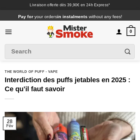
Livraison offerte dès 39,90€ en 24h Express*
Passer
Pay for
your orders
in instalments
without any fees!
au
contenu
0
Search
Filter
for
:
THE WORLD OF PUFF - VAPE
Interdiction des puffs jetables en 2025 :
Ce qu’il faut savoir
28
Fév