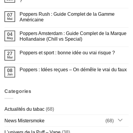
?
sont
:
arrivés
Aucun
le
!
commentaire
meilleur
Poppers Rush : Guide Complet de la Gamme
sur
07
du
Nouvelles
e-
Mai
Américaine
puffs
liquide
JNR
Aucun
Français
–
commentaire
Poppers Amsterdam : Guide Complet de la Marque
Laquelle
sur
04
est
Poppers
May
Hollandaise (Chill vs Special)
faite
Rush
pour
:
Aucun
vous
Guide
commentaire
Poppers et sport : bonne idée ou vrai risque ?
?
Complet
sur
27
de
Poppers
Mar
Aucun
la
Amsterdam
commentaire
Gamme
:
sur
Américaine
Guide
Poppers : Idées reçues – On démêle le vrai du faux
08
Poppers
Complet
et
Jan
de
Aucun
sport
la
commentaire
:
sur
Marque
bonne
Poppers
Hollandaise
idée
Categories
:
(Chill
ou
Idées
vs
vrai
reçues
Special)
risque
–
?
On
Actualités du tabac
(68)
démêle
le
vrai
News Mistersmoke
(68)
du
faux
L'univers de la Puff – Vape
(38)