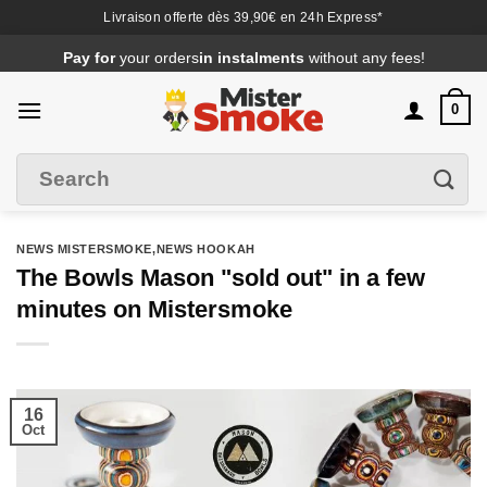
Livraison offerte dès 39,90€ en 24h Express*
Passer
Pay for
your orders
in instalments
without any fees!
au
contenu
0
Search
Filter
for
:
NEWS MISTERSMOKE
,NEWS
HOOKAH
The Bowls Mason "sold out" in a few
minutes on Mistersmoke
16
Oct