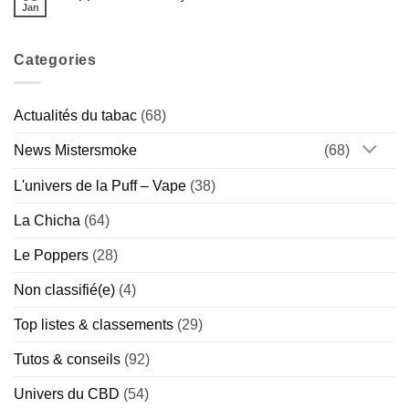
Complet
et
Jan
de
Aucun
sport
la
commentaire
:
sur
Marque
bonne
Poppers
Hollandaise
idée
Categories
:
(Chill
ou
Idées
vs
vrai
reçues
Special)
risque
–
?
On
Actualités du tabac
(68)
démêle
le
vrai
News Mistersmoke
(68)
du
faux
L'univers de la Puff – Vape
(38)
La Chicha
(64)
Le Poppers
(28)
Non classifié(e)
(4)
Top listes & classements
(29)
Tutos & conseils
(92)
Univers du CBD
(54)