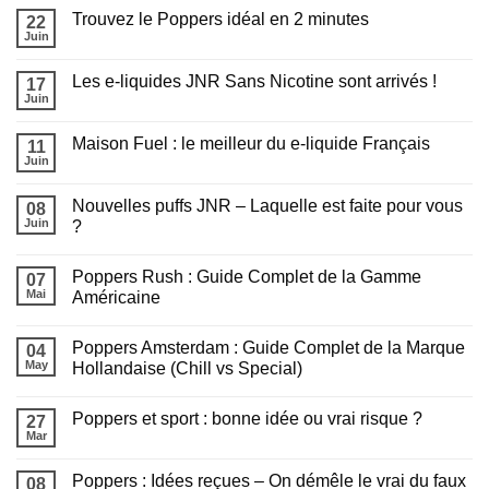
commentaire
pour
Trouvez le Poppers idéal en 2 minutes
sur
22
recharger
Chicha
sa
Juin
Aucun
en
puff
commentaire
extérieur
?
sur
cet
Les e-liquides JNR Sans Nicotine sont arrivés !
17
Trouvez
été
le
Juin
:
Aucun
Poppers
Tout
commentaire
idéal
sur
savoir
en
Maison Fuel : le meilleur du e-liquide Français
11
Les
avant
2
e-
Juin
de
Aucun
minutes
liquides
fumer
commentaire
JNR
sur
Sans
Nouvelles puffs JNR – Laquelle est faite pour vous
08
Maison
Nicotine
Fuel
Juin
?
sont
:
arrivés
Aucun
le
!
commentaire
meilleur
Poppers Rush : Guide Complet de la Gamme
sur
07
du
Nouvelles
e-
Mai
Américaine
puffs
liquide
JNR
Aucun
Français
–
commentaire
Poppers Amsterdam : Guide Complet de la Marque
Laquelle
sur
04
est
Poppers
May
Hollandaise (Chill vs Special)
faite
Rush
pour
:
Aucun
vous
Guide
commentaire
Poppers et sport : bonne idée ou vrai risque ?
?
Complet
sur
27
de
Poppers
Mar
Aucun
la
Amsterdam
commentaire
Gamme
:
sur
Américaine
Guide
Poppers : Idées reçues – On démêle le vrai du faux
08
Poppers