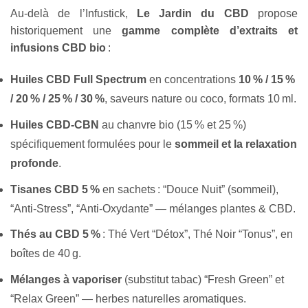
Au-delà de l’Infustick,
Le Jardin du CBD
propose
historiquement une
gamme complète d’extraits et
infusions CBD bio
:
Huiles CBD Full Spectrum
en concentrations
10 % / 15 %
/ 20 % / 25 % / 30 %
, saveurs nature ou coco, formats 10 ml.
Huiles CBD-CBN
au chanvre bio (15 % et 25 %)
spécifiquement formulées pour le
sommeil et la relaxation
profonde
.
Tisanes CBD 5 %
en sachets : “Douce Nuit” (sommeil),
“Anti-Stress”, “Anti-Oxydante” — mélanges plantes & CBD.
Thés au CBD 5 %
: Thé Vert “Détox”, Thé Noir “Tonus”, en
boîtes de 40 g.
Mélanges à vaporiser
(substitut tabac) “Fresh Green” et
“Relax Green” — herbes naturelles aromatiques.