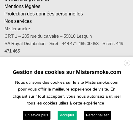
Mentions légales
Protection des données personnelles
Nos services
Mistersmoke
CRT 1 – 285 rue du calvaire – 59810 Lesquin
SA Royal Distribution - Siret : 449 471 465 00053 - Siren : 449
471 465
Contact : notre équipe d’experts est joignable par email
X
sav@mistersmoke.com ou par téléphone au 03 20 90 56 55 du
Gestion des cookies sur Mistersmoke.com
lundi au vendredi de 9h à 17h.
Nous utilisons des cookies sur le site Mistersmoke.com
pour vous offrir la meilleure expérience de visite. En
Credit
MasterCard
Apple
Bank
Visa
Visa
Maes
cliquant sur "Tout accepter", vous nous autorisez à utiliser
Card
Pay
Transfer
Electron
tous les cookies utiles à cette expérience !
PROFESSIONAL SPACE
ARE YOU A TOBACCONIST?
En savoir plus
Accepter
Personnaliser
Copyright 2026 ©
Mistersmoke.com