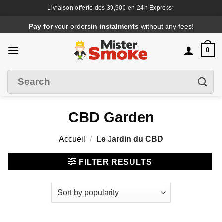
Livraison offerte dès 39,90€ en 24h Express*
Passer
Pay for
your orders
in instalments
without any fees!
au
contenu
0
Search
Filter
for
:
CBD Garden
Accueil
/
Le Jardin du CBD
FILTER RESULTS