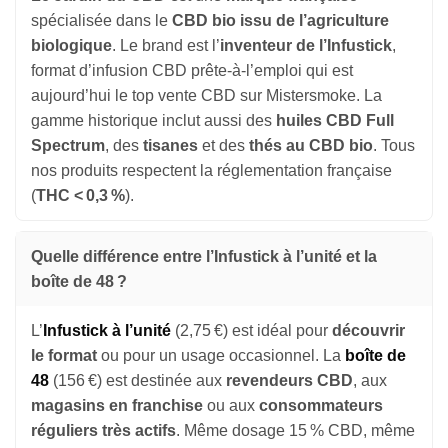
spécialisée dans le
CBD bio issu de l’agriculture
biologique
. Le brand est l’
inventeur de l’Infustick
,
format d’infusion CBD prête-à-l’emploi qui est
aujourd’hui le top vente CBD sur Mistersmoke. La
gamme historique inclut aussi des
huiles CBD Full
Appliquer les filtres
Spectrum
, des
tisanes
et des
thés au CBD bio
. Tous
nos produits respectent la réglementation française
(
THC < 0,3 %
).
Quelle différence entre l’Infustick à l’unité et la
boîte de 48 ?
L’
Infustick à l’unité
(2,75 €) est idéal pour
découvrir
le format
ou pour un usage occasionnel. La
boîte de
48
(156 €) est destinée aux
revendeurs CBD
, aux
magasins en franchise
ou aux
consommateurs
réguliers très actifs
. Même dosage 15 % CBD, même