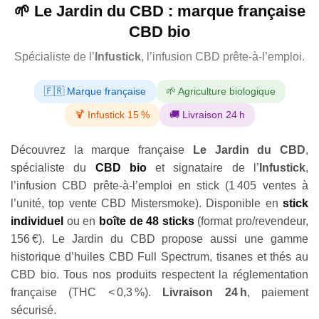
🌱 Le Jardin du CBD : marque française
CBD bio
Spécialiste de l’
Infustick
, l’infusion CBD prête-à-l’emploi.
🇫🇷 Marque française
🌱 Agriculture biologique
🍹 Infustick 15 %
🚚 Livraison 24 h
Découvrez la marque française
Le Jardin du CBD
,
spécialiste du
CBD bio
et signataire de l’
Infustick
,
l’infusion CBD prête-à-l’emploi en stick (1 405 ventes à
l’unité, top vente CBD Mistersmoke). Disponible en
stick
individuel
ou en
boîte de 48 sticks
(format pro/revendeur,
156 €). Le Jardin du CBD propose aussi une gamme
historique d’huiles CBD Full Spectrum, tisanes et thés au
CBD bio. Tous nos produits respectent la réglementation
française (THC < 0,3 %).
Livraison 24 h
, paiement
sécurisé.