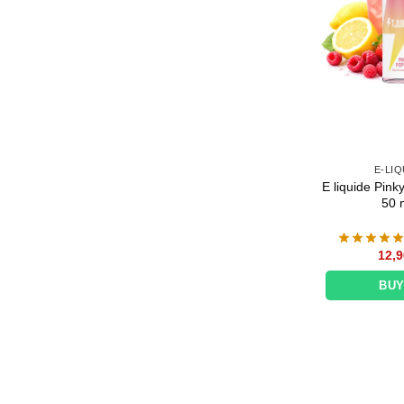
E-LIQ
E liquide Pink
50 
12,9
BU