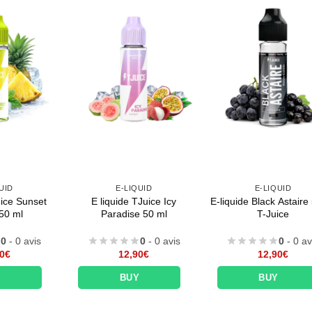
UID
E-LIQUID
E-LIQUID
uice Sunset
E liquide TJuice Icy
E-liquide Black Astaire
50 ml
Paradise 50 ml
T-Juice
0
- 0 avis
0
- 0 avis
0
- 0 av
0
€
12,90
€
12,90
€
Y
BUY
BUY