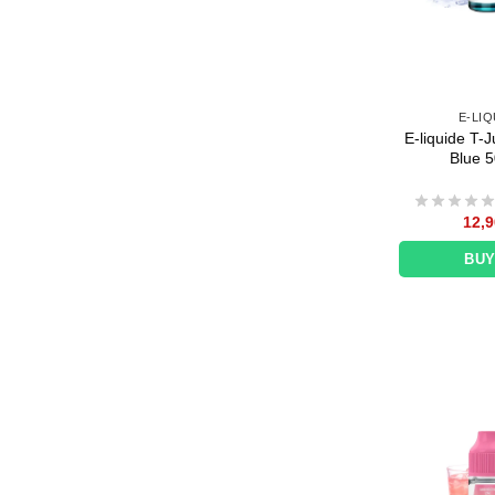
E-LIQ
E-liquide T-
Blue 5
12,9
BU