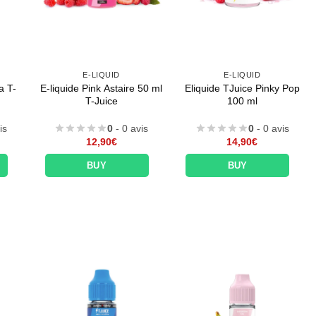
E-LIQUID
E-LIQUID
a T-
E-liquide Pink Astaire 50 ml
Eliquide TJuice Pinky Pop
T-Juice
100 ml
is
0
- 0 avis
0
- 0 avis
12,90
€
14,90
€
BUY
BUY