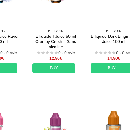
UID
E-LIQUID
E-LIQUID
Juice Raven
E-liquide TJuice 50 ml
E-liquide Dark Enigm
0 ml
Crumby Crush – Sans
Juice 100 ml
nicotine
0
- 0 avis
0
- 0 avis
0
- 0 av
0
€
12,90
€
14,90
€
Y
BUY
BUY