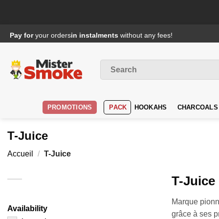
Passer
Pay for
your orders
in instalments
without any fees!
au
contenu
Search
for
:
PROMOTIONS
PACK
HOOKAHS
CHARCOALS
T-Juice
Accueil
/
T-Juice
T-Juice 
Marque pionni
Availability
grâce à ses pr