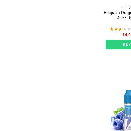
E-LIQ
E-liquide Drag
Juice 1
14,9
BU