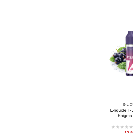
E-LIQ
E-liquide T-
Enigma
12,9