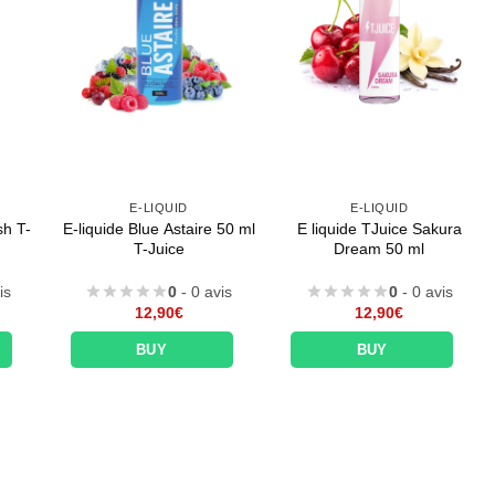
E-LIQUID
E-LIQUID
sh T-
E-liquide Blue Astaire 50 ml
E liquide TJuice Sakura
T-Juice
Dream 50 ml
is
0
- 0 avis
0
- 0 avis
12,90
€
12,90
€
BUY
BUY