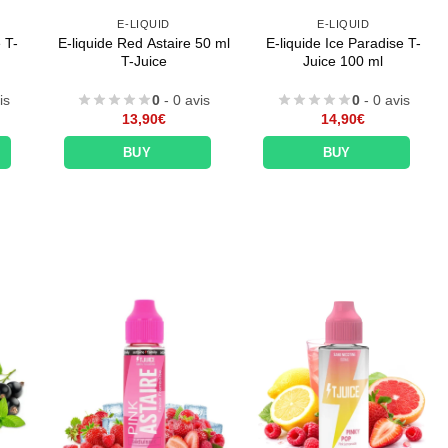
E-LIQUID
E-LIQUID
 T-
E-liquide Red Astaire 50 ml
E-liquide Ice Paradise T-
T-Juice
Juice 100 ml
is
0
- 0 avis
0
- 0 avis
13,90
€
14,90
€
BUY
BUY