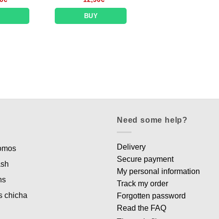
Y
BUY
Need some help?
Delivery
romos
Secure payment
ash
My personal information
ns
Track my order
s chicha
Forgotten password
Read the FAQ