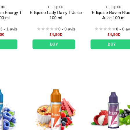
UID
E-LIQUID
E-LIQUID
on Energy T-
E-liquide Lady Daisy T-Juice
E-liquide Raven Blue
00 ml
100 ml
Juice 100 ml
3
- 1 avis
0
- 0 avis
0
- 0 av
0
€
14,90
€
14,90
€
Y
BUY
BUY