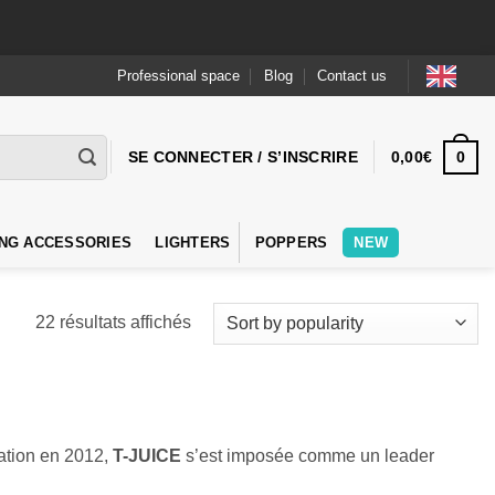
Professional space
Blog
Contact us
0
SE CONNECTER / S’INSCRIRE
0,00
€
NG ACCESSORIES
LIGHTERS
POPPERS
NEW
Trié
22 résultats affichés
par
popularité
ation en 2012,
T-JUICE
s’est imposée comme un leader