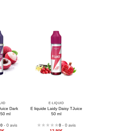
UID
E-LIQUID
Juice Dark
E liquide Laidy Daisy TJuice
 50 ml
50 ml
0
- 0 avis
0
- 0 avis
0
€
12,90
€