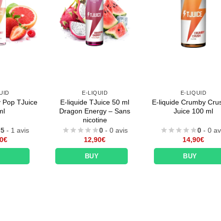
UID
E-LIQUID
E-LIQUID
y Pop TJuice
E-liquide TJuice 50 ml
E-liquide Crumby Cru
ml
Dragon Energy – Sans
Juice 100 ml
nicotine
5
- 1 avis
0
- 0 avis
0
- 0 av
0
€
12,90
€
14,90
€
Y
BUY
BUY