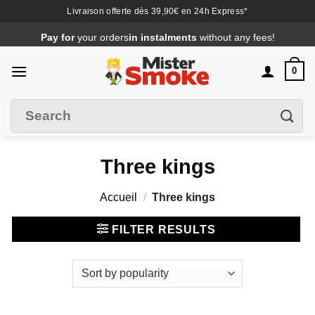
Livraison offerte dès 39,90€ en 24h Express*
Passer
Pay for
your orders
in instalments
without any fees!
au
contenu
0
Search
Filter
for
:
Three kings
Accueil
/
Three kings
FILTER RESULTS