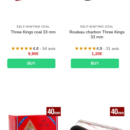
SELF-IGNITING COAL
SELF-IGNITING COAL
Rouleau charbon Three Kings
Three Kings coal 33 mm
33 mm
4.8
- 54 avis
4.9
- 31 avis
9,90
€
1,20
€
BUY
BUY