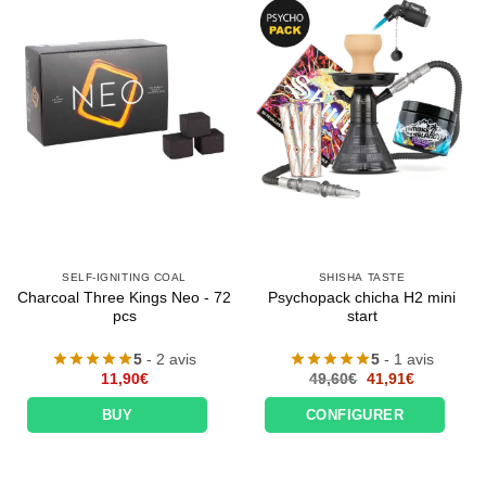
SELF-IGNITING COAL
SHISHA TASTE
Charcoal Three Kings Neo - 72
Psychopack chicha H2 mini
pcs
start
5
- 2 avis
5
- 1 avis
Le
Le
11,90
€
49,60
€
41,91
€
prix
prix
initial
actuel
BUY
CONFIGURER
était :
est :
49,60€.
41,91€.