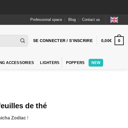
Professional space
Blog
Contact us
0
SE CONNECTER / S’INSCRIRE
0,00
€
NG ACCESSORIES
LIGHTERS
POPPERS
NEW
feuilles de thé
hicha Zodiac
!