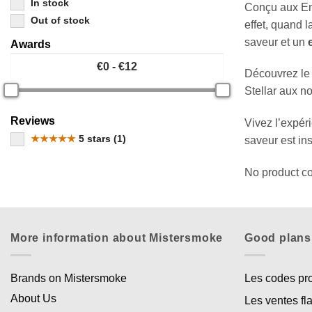
In stock
Conçu aux Em
Out of stock
effet, quand l
saveur et un
Awards
Découvrez l
Stellar aux n
Reviews
Vivez l’expé
★★★★★
5 stars (1)
saveur est in
No product co
More information about Mistersmoke
Good plans
Brands on Mistersmoke
Les codes p
About Us
Les ventes fl