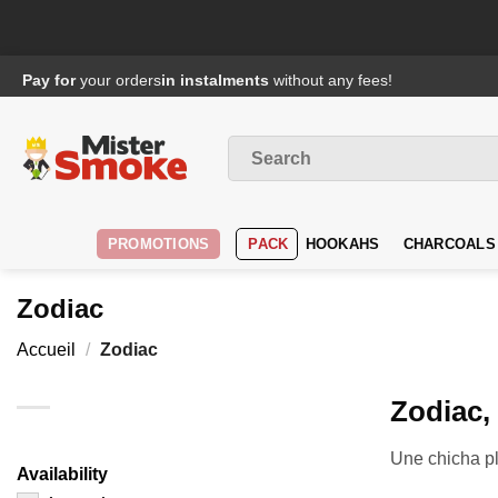
Passer
Pay for
your orders
in instalments
without any fees!
au
contenu
Search
for
:
PROMOTIONS
PACK
HOOKAHS
CHARCOALS
Zodiac
Accueil
/
Zodiac
Zodiac, 
Une chicha pl
Availability