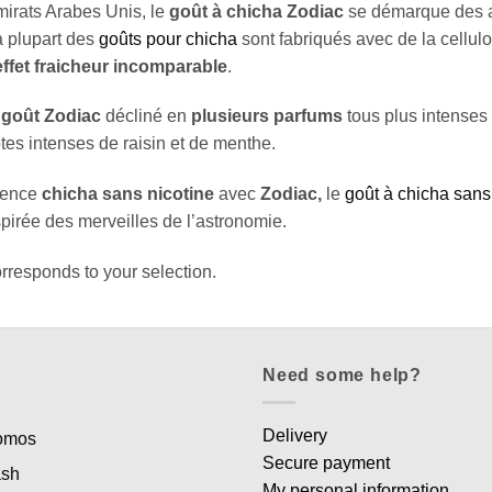
irats Arabes Unis, le
goût à chicha Zodiac
se démarque des au
a plupart des
goûts pour chicha
sont fabriqués avec de la cellul
effet fraicheur incomparable
.
e
goût Zodiac
décliné en
plusieurs parfums
tous plus intenses 
otes intenses de raisin et de menthe.
rience
chicha sans nicotine
avec
Zodiac,
le
goût à chicha sans
spirée des merveilles de l’astronomie.
rresponds to your selection.
Need some help?
Delivery
romos
Secure payment
ash
My personal information