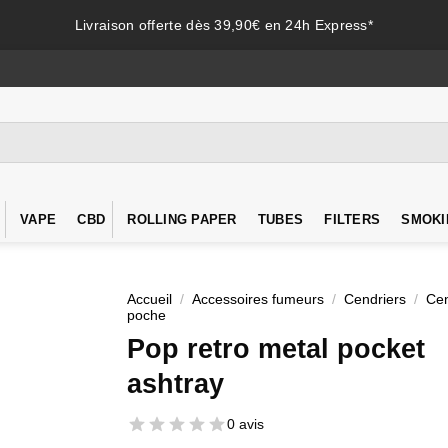
Livraison offerte dès 39,90€ en 24h Express*
VAPE
CBD
ROLLING PAPER
TUBES
FILTERS
SMOKI
Accueil
/
Accessoires fumeurs
/
Cendriers
/
Cen
poche
Pop retro metal pocket
ashtray
0 avis