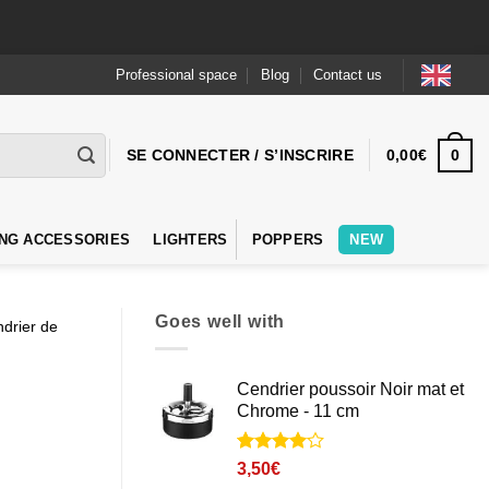
Professional space
Blog
Contact us
0
SE CONNECTER / S’INSCRIRE
0,00
€
NG ACCESSORIES
LIGHTERS
POPPERS
NEW
Goes well with
drier de
Cendrier poussoir Noir mat et
Chrome - 11 cm
Noté
2
4
3,50
€
sur 5