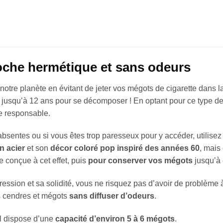
oche hermétique et sans odeurs
e notre planète en évitant de jeter vos mégots de cigarette dans l
 jusqu’à 12 ans pour se décomposer ! En optant pour ce type d
e responsable.
 absentes ou si vous êtes trop paresseux pour y accéder, utilise
en acier
et son
décor coloré pop inspiré des années 60
, mais
ée conçue à cet effet, puis
pour conserver vos mégots
jusqu’à 
ession et sa solidité, vous ne risquez pas d’avoir de problème à
os cendres et mégots
sans diffuser d’odeurs
.
il dispose d’une
capacité d’environ 5 à 6 mégots
.