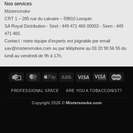
Nos services
Mistersmoke
CRT 1 – 285 rue du calvaire – 59810 Lesquin
SA Royal Distribution - Siret : 449 471 465 00053 - Siren : 449
471 465
Contact : notre équipe d’experts est joignable par email
sav@mistersmoke.com ou par téléphone au 03 20 90 56 55 du
lundi au vendredi de 9h à 17h.
Credit
MasterCard
Apple
Bank
Visa
Visa
Maes
Card
Pay
Transfer
Electron
PROFESSIONAL SPACE
ARE YOU A TOBACCONIST?
Copyright 2026 ©
Mistersmoke.com