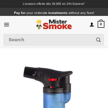
Livraison offerte dès 39,90€ en 24h Express*
Passer
Pay for
your orders
in instalments
without any fees!
au
contenu
0
Search
Filter
for
: