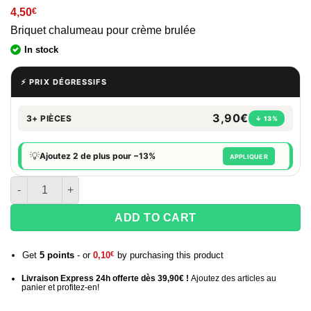
4,50
€
Briquet chalumeau pour crème brulée
In stock
⚡ PRIX DÉGRESSIFS
3,90€
3+ PIÈCES
↓ 13%
💡
Ajoutez 2 de plus pour −13%
APPLIQUER
quantité de Briquet chalumeau LUX torch gradient rubber
ADD TO CART
Get
5
points
- or
0,10
€
by purchasing this product
Livraison Express 24h offerte dès 39,90€ !
Ajoutez des articles au
panier et profitez-en!