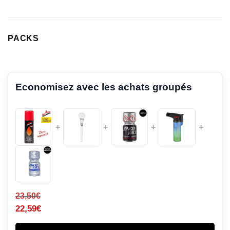
PACKS
Economisez avec les achats groupés
+
+
+
+
23,50
€
22,59
€