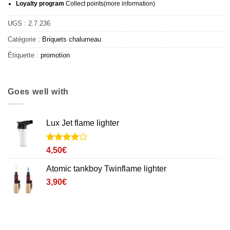
Loyalty program
Collect points
(more information
)
UGS :
2.7.236
Catégorie :
Briquets chalumeau
Étiquette :
promotion
Goes well with
Lux Jet flame lighter
Noté
1
4
4,50
€
sur 5
basé sur
Atomic tankboy Twinflame lighter
notation
client
3,90
€