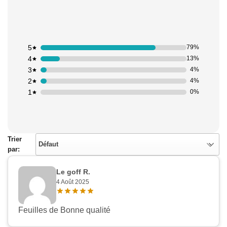
5
79%
4
13%
3
4%
2
4%
1
0%
Trier
Défaut
par:
Le goff R.
4 Août 2025
Feuilles de Bonne qualité