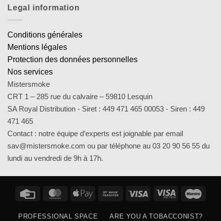
Legal information
Conditions générales
Mentions légales
Protection des données personnelles
Nos services
Mistersmoke
CRT 1 – 285 rue du calvaire – 59810 Lesquin
SA Royal Distribution - Siret : 449 471 465 00053 - Siren : 449
471 465
Contact : notre équipe d’experts est joignable par email
sav@mistersmoke.com ou par téléphone au 03 20 90 56 55 du
lundi au vendredi de 9h à 17h.
Credit
MasterCard
Apple
Bank
Visa
Visa
Maes
Card
Pay
Transfer
Electron
PROFESSIONAL SPACE
ARE YOU A TOBACCONIST?