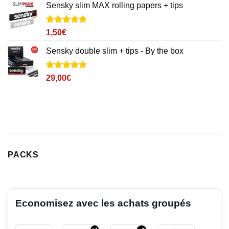
notation
Sensky slim MAX rolling papers + tips
client
Noté
85
4.8
1,50
€
sur 5 basé
sur
Sensky double slim + tips - By the box
notations
client
Noté
23
4.7
29,00
€
sur 5 basé
sur
notations
client
PACKS
Economisez avec les achats groupés