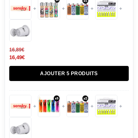
+
+
+
+
16,89
€
16,49
€
AJOUTER 5 PRODUITS
+
+
+
+