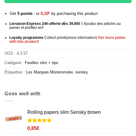
Get
5
points
- or
0,10
€
by purchasing this product
Livraison Express 24h offerte dès 39,90€ !
Ajoutez des articles au
panier et profitez-en!
Loyalty programme
Collect points
(more information
)
Get more points
with this product!
UGS :
4.2.57
Catégorie :
Feuilles slim + tips
Étiquettes :
Les Marques Mistersmoke
,
sensky
Goes well with
Rolling papers slim Sensky brown
Noté
1
5
sur
0,85
€
5 basé sur