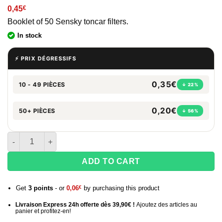
0,45
€
Booklet of 50 Sensky toncar filters.
In stock
⚡ PRIX DÉGRESSIFS
0,35€
10 - 49 PIÈCES
↓ 22%
0,20€
50+ PIÈCES
↓ 56%
Quantity of Sensky Cardboard Filter
ADD TO CART
Get
3
points
- or
0,06
€
by purchasing this product
Livraison Express 24h offerte dès 39,90€ !
Ajoutez des articles au
panier et profitez-en!