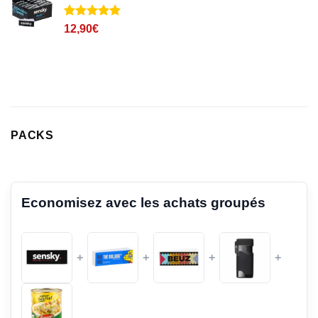
client
Noté
32
4.8
12,90
€
sur 5 basé
sur
notations
client
PACKS
Economisez avec les achats groupés
+
+
+
+