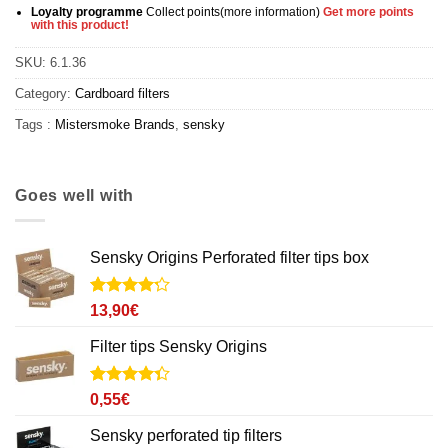
Loyalty programme
Collect points
(more information
)
Get more points
with this product!
SKU:
6.1.36
Category:
Cardboard filters
Tags :
Mistersmoke Brands
,
sensky
Goes well with
Sensky Origins Perforated filter tips box
Noté
14
4.2
13,90
€
sur 5
basé sur
Filter tips Sensky Origins
notations
client
Noté
6
4.3
0,55
€
sur 5
basé sur
Sensky perforated tip filters
notations