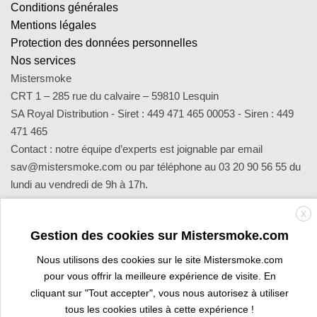
Conditions générales
Mentions légales
Protection des données personnelles
Nos services
Mistersmoke
CRT 1 – 285 rue du calvaire – 59810 Lesquin
SA Royal Distribution - Siret : 449 471 465 00053 - Siren : 449
471 465
Contact : notre équipe d’experts est joignable par email
sav@mistersmoke.com ou par téléphone au 03 20 90 56 55 du
lundi au vendredi de 9h à 17h.
X
Credit
MasterCard
Apple
Bank
Visa
Visa
Maes
Gestion des cookies sur Mistersmoke.com
Card
Pay
Transfer
Electron
Nous utilisons des cookies sur le site Mistersmoke.com
PROFESSIONAL SPACE
ARE YOU A TOBACCONIST?
pour vous offrir la meilleure expérience de visite. En
cliquant sur "Tout accepter", vous nous autorisez à utiliser
Copyright 2026 ©
Mistersmoke.com
tous les cookies utiles à cette expérience !