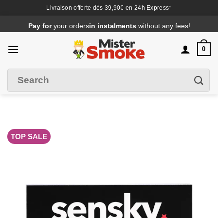
Livraison offerte dès 39,90€ en 24h Express*
Passer
au
contenu
0
Search
Filter
for
:
TOP SALE