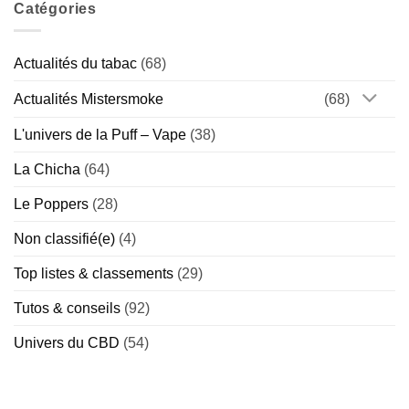
idée
Catégories
:
(Chill
ou
Idées
vs
vrai
reçues
Special)
risque
–
?
On
Actualités du tabac
(68)
démêle
le
vrai
Actualités Mistersmoke
(68)
du
faux
L'univers de la Puff – Vape
(38)
La Chicha
(64)
Le Poppers
(28)
Non classifié(e)
(4)
Top listes & classements
(29)
Tutos & conseils
(92)
Univers du CBD
(54)