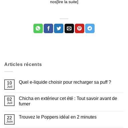
nos[lire la suite]
Articles récents
Appliquer les filtres
Quel e-liquide choisir pour recharger sa puff ?
10
Juil
Aucun
commentaire
sur
Chicha en extérieur cet été : Tout savoir avant de
02
Quel
e-
Juil
fumer
liquide
Aucun
choisir
commentaire
pour
Trouvez le Poppers idéal en 2 minutes
sur
22
recharger
Chicha
sa
Juin
Aucun
en
puff
commentaire
extérieur