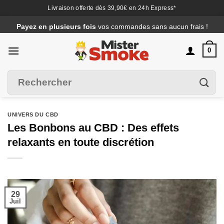
Livraison offerte dès 39,90€ en 24h Express*
Passer
Payez en plusieurs fois
vos commandes sans aucun frais !
au
contenu
0
Recherche
Filtrer
pour :
UNIVERS DU CBD
Les Bonbons au CBD : Des effets
relaxants en toute discrétion
29
Juil