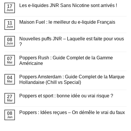
?
sur
cet
Les e-liquides JNR Sans Nicotine sont arrivés !
17
Trouvez
été
le
Juin
:
Aucun
Poppers
Tout
commentaire
idéal
sur
savoir
en
Maison Fuel : le meilleur du e-liquide Français
11
Les
avant
2
e-
Juin
de
Aucun
minutes
liquides
fumer
commentaire
JNR
sur
Sans
Nouvelles puffs JNR – Laquelle est faite pour vous
08
Maison
Nicotine
Fuel
Juin
?
sont
:
arrivés
Aucun
le
!
commentaire
meilleur
Poppers Rush : Guide Complet de la Gamme
sur
07
du
Nouvelles
e-
Mai
Américaine
puffs
liquide
JNR
Aucun
Français
–
commentaire
Poppers Amsterdam : Guide Complet de la Marque
Laquelle
sur
04
est
Poppers
Mai
Hollandaise (Chill vs Special)
faite
Rush
pour
:
Aucun
vous
Guide
commentaire
Poppers et sport : bonne idée ou vrai risque ?
?
Complet
sur
27
de
Poppers
Mar
Aucun
la
Amsterdam
commentaire
Gamme
:
sur
Américaine
Guide
Poppers : Idées reçues – On démêle le vrai du faux
08
Poppers
Complet
et
Jan
de
Aucun
sport
la
commentaire
:
sur
Marque
bonne
Poppers
Hollandaise