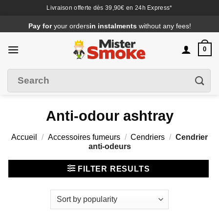
Livraison offerte dès 39,90€ en 24h Express*
Passer
Pay for
your orders
in instalments
without any fees!
au
contenu
0
Search
Filter
for
:
Anti-odour ashtray
Accueil
/
Accessoires fumeurs
/
Cendriers
/
Cendrier
anti-odeurs
FILTER RESULTS