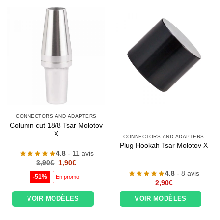
CONNECTORS AND ADAPTERS
Column cut 18/8 Tsar Molotov
X
CONNECTORS AND ADAPTERS
Plug Hookah Tsar Molotov X
4.8
- 11 avis
Le
Le
3,90
€
1,90
€
prix
prix
4.8
- 8 avis
initial
actuel
-51%
En promo
était :
est :
2,90
€
3,90€.
1,90€.
VOIR MODÈLES
VOIR MODÈLES