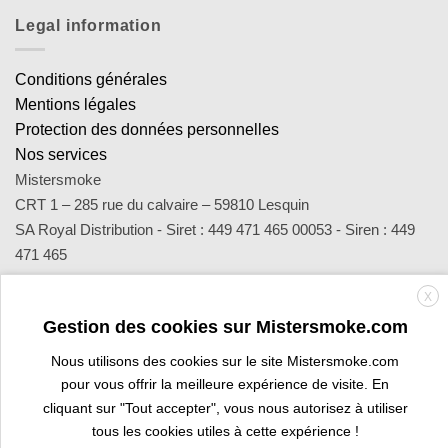
Legal information
Conditions générales
Mentions légales
Protection des données personnelles
Nos services
Mistersmoke
CRT 1 – 285 rue du calvaire – 59810 Lesquin
SA Royal Distribution - Siret : 449 471 465 00053 - Siren : 449
471 465
Contact : notre équipe d’experts est joignable par email
X
sav@mistersmoke.com ou par téléphone au 03 20 90 56 55 du
Gestion des cookies sur Mistersmoke.com
lundi au vendredi de 9h à 17h.
Nous utilisons des cookies sur le site Mistersmoke.com
pour vous offrir la meilleure expérience de visite. En
Credit
MasterCard
Apple
Bank
Visa
Visa
Maes
cliquant sur "Tout accepter", vous nous autorisez à utiliser
Card
Pay
Transfer
Electron
tous les cookies utiles à cette expérience !
PROFESSIONAL SPACE
ARE YOU A TOBACCONIST?