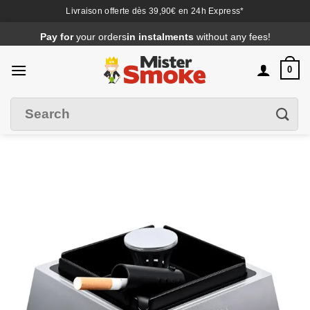
Livraison offerte dès 39,90€ en 24h Express*
Passer
Pay for
your orders
in instalments
without any fees!
au
contenu
0
Search
Filter
for
: