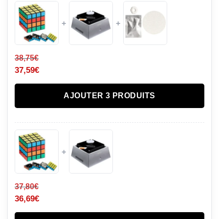
+
+
38,75
€
37,59
€
AJOUTER 3 PRODUITS
+
37,80
€
36,69
€