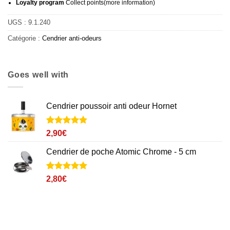
Loyalty program
Collect points
(more information
)
UGS :
9.1.240
Catégorie :
Cendrier anti-odeurs
Goes well with
Cendrier poussoir anti odeur Hornet
Noté
12
4.8
2,90
€
sur 5 basé
sur
Cendrier de poche Atomic Chrome - 5 cm
notations
client
Noté
2
5
sur
2,80
€
5 basé sur
notations
client