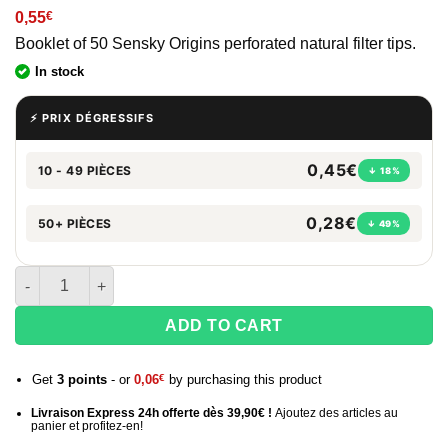
0,55
€
Booklet of 50 Sensky Origins perforated natural filter tips.
In stock
⚡ PRIX DÉGRESSIFS
0,45€
10 - 49 PIÈCES
↓ 18%
0,28€
50+ PIÈCES
↓ 49%
Quantity of Sensky Origins Filter Tips
ADD TO CART
Get
3
points
- or
0,06
€
by purchasing this product
Livraison Express 24h offerte dès 39,90€ !
Ajoutez des articles au
panier et profitez-en!