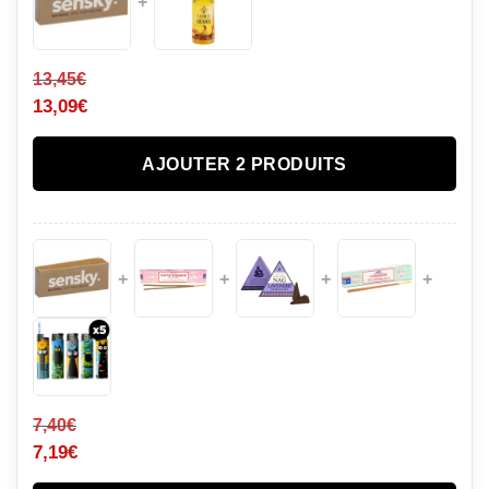
+
13,45
€
13,09
€
AJOUTER 2 PRODUITS
+
+
+
+
7,40
€
7,19
€