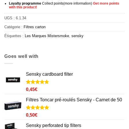
Loyalty programme
Collect points
(more information
)
Get more points
with this product!
UGS :
6.1.34
Catégorie :
Filtres carton
Étiquettes :
Les Marques Mistersmoke
,
sensky
Goes well with
Sensky cardboard filter
Noté
25
4.7
0,45
€
sur 5 basé
sur
Filtres Toncar pré-roulés Sensky - Carnet de 50
notations
client
Noté
11
4.9
0,50
€
sur 5 basé
sur
Sensky perforated tip filters
notations