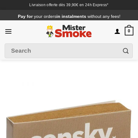
Livraison offerte dès 39,90€ en 24h Express*
Passer
Pay for
your orders
in instalments
without any fees!
au
contenu
0
Search
Filter
for
: