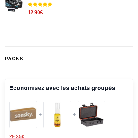
client
Noté
32
4.8
12,90
€
sur 5 basé
sur
notations
client
PACKS
Economisez avec les achats groupés
+
+
29,35
€