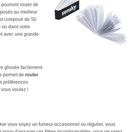
 pourront rouler de
roposés au meilleur
st composé de 50
e ou dans votre
et avec une grande
tre glissée facilement
us permet de
rouler
os préférences
 vous voulez !
Que vous soyez un fumeur occasionnel ou régulier, vous
asion d’essayer ces filtres incontournables, vous ne serez