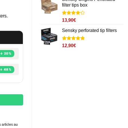
notations
filter tips box
client
ers.
Noté
14
4.2
13,90
€
sur 5
basé sur
Sensky perforated tip filters
notations
client
Noté
32
4.8
12,90
€
sur 5 basé
↓ 20%
sur
notations
client
↓ 48%
Carnet de 50
 articles au