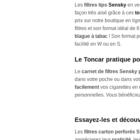
Les
filtres tips
Sensky
en ve
façon très aisé grâce à ces
t
prix sur notre boutique en li
filtres et son format idéal de
blague à tabac
! Son format 
facilité en W ou en S.
Le Toncar pratique po
Le
carnet de filtres Sensky 
dans votre poche ou dans vo
facilement
vos cigarettes en 
personnelles. Vous bénéficie
Essayez-les et découvr
Les
filtres carton perforés
apprécierez leur
praticité
, le