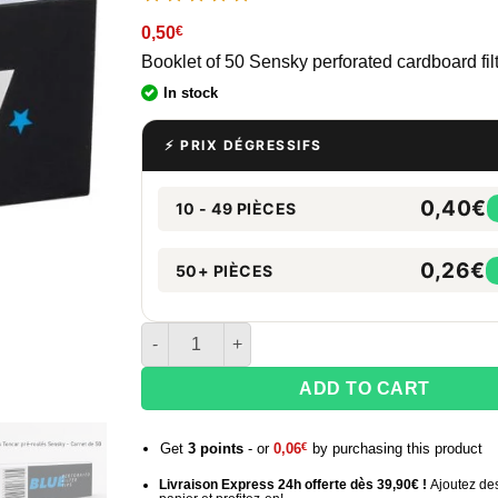
0,50
€
Booklet of 50 Sensky perforated cardboard filt
In stock
⚡ PRIX DÉGRESSIFS
0,40€
10 - 49 PIÈCES
0,26€
50+ PIÈCES
quantité de Filtres Toncar pré-roulés Sensky - 
ADD TO CART
Get
3
points
- or
0,06
€
by purchasing this product
Livraison Express 24h offerte dès 39,90€ !
Ajoutez des