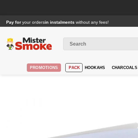
Passer
Pay for
your orders
in instalments
without any fees!
au
contenu
Search
for
:
PROMOTIONS
PACK
HOOKAHS
CHARCOALS