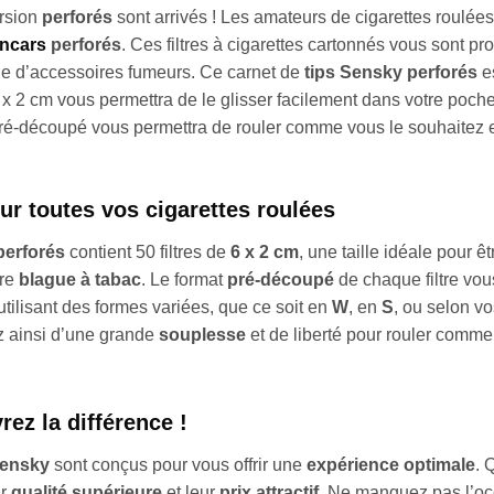
rsion
perforés
sont arrivés ! Les amateurs de cigarettes roulées
oncars
perforés
. Ces filtres à cigarettes cartonnés vous sont p
gne d’accessoires fumeurs. Ce carnet de
tips Sensky perforés
e
 6 x 2 cm vous permettra de le glisser facilement dans votre poch
pré-découpé vous permettra de rouler comme vous le souhaitez 
ur toutes vos cigarettes roulées
perforés
contient 50 filtres de
6 x 2 cm
, une taille idéale pour ê
tre
blague à tabac
. Le format
pré-découpé
de chaque filtre vo
utilisant des formes variées, que ce soit en
W
, en
S
, ou selon v
z ainsi d’une grande
souplesse
et de liberté pour rouler comme
ez la différence !
 Sensky
sont conçus pour vous offrir une
expérience optimale
. 
ur
qualité supérieure
et leur
prix attractif
. Ne manquez pas l’occ