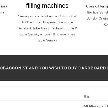
filling machines
lim
♦
Classic filter 
m ♦
filter tips Sens
Sensky cigarette tubes per 100, 500 &
Sensky Origin
1000 ♦ Tube filling machine single
Re
Sensky ♦ Tube filling machine double &
triple Sensky ♦ Tube filling machines
table Sensky
TOBACCONIST
AND YOU WISH TO
BUY CARDBOARD F
8 g
50 filters per 