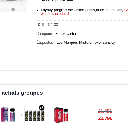
panier et profitez-en!
Loyalty programme
Collect points
(more information
)
Ge
with this product!
UGS :
6.1.33
Catégorie :
Filtres carton
Étiquettes :
Les Marques Mistersmoke
,
sensky
 achats groupés
21,45
€
+
+
20,79
€