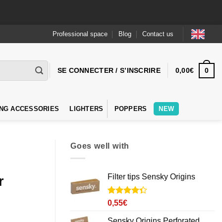
Professional space
Blog
Contact us
0
SE CONNECTER / S’INSCRIRE
0,00
€
NG ACCESSORIES
LIGHTERS
POPPERS
NEW
Goes well with
Filter tips Sensky Origins
r
Noté
6
4.3
0,55
€
sur 5
basé sur
Sensky Origins Perforated