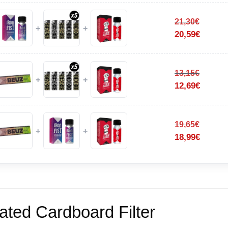
21,30
€
+
+
20,59
€
13,15
€
+
+
12,69
€
19,65
€
+
+
18,99
€
ated Cardboard Filter